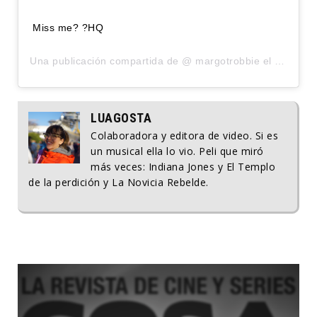
Miss me? ?HQ
Una publicación compartida de @
margotrobbie
el
28 Ene, 
LUAGOSTA
Colaboradora y editora de video. Si es
un musical ella lo vio. Peli que miró
más veces: Indiana Jones y El Templo
de la perdición y La Novicia Rebelde.