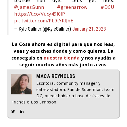
blonde hair dye…. Let’s get nuts.
@JamesGunn
#greenarrow
#DCU
https://t.co/Vucy49I0lP
pic.twitter.com/PL9tYRlJbE
— Kyle Gallner (@KyleGallner)
January 21, 2023
La Cosa ahora es digital para que nos leas,
veas y escuches donde y como quieras.
La
conseguís en
nuestra tienda
y nos ayudás a
seguir muchos años más junto a vos.
MACA REYNOLDS
Escritora, community manager y
entrevistadora. Fan de Superman, team
DC, puede hablar a base de frases de
Friends o Los Simpson.