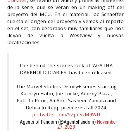
Updates
, se reveló un video y primeras imágenes
de la serie, que se verán en un making off del
proyecto del MCU. En el material, Jac Schaeffer
cuenta el origen del proyecto y vemos al reparto
en el set, con decorados muy familiares que nos
llevan de vuelta a Westview y nuevas
localizaciones.
The behind-the-scenes look at 'AGATHA:
DARKHOLD DIARIES' has been released.
The Marvel Studios Disney+ series starring
Kathryn Hahn, Joe Locke, Audrey Plaza,
Patti LuPone, Ali Ahn, Sasheer Zamata and
Debra Jo Rupp premieres fall 2024.
pic.twitter.com/SZpe5zM9WU
— Agents of Fandom (@AgentsFandom)
November
27, 2023