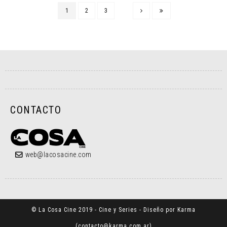
1
2
3
CONTACTO
web@lacosacine.com
© La Cosa Cine 2019 - Cine y Series - Diseño por Karma
(
contacto@karma.com.ar
)