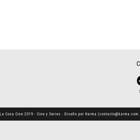
La Cosa Cine 2019 - Cine y Series - Diseño por Karma (
contacto@karma.com.