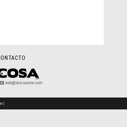
CONTACTO
web@lacosacine.com
ar
)