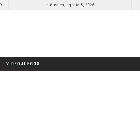
SPIDER-MAN: UN NUEVO DÍA ESTÁ IMPARABLE
miércoles, agosto 5, 2026
COMICS
VIDEOJUEGOS