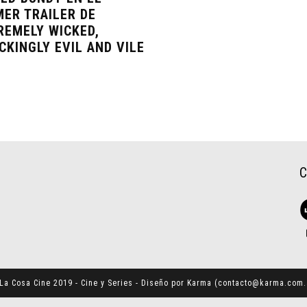
MER TRAILER DE
REMELY WICKED,
CKINGLY EVIL AND VILE
La Cosa Cine 2019 - Cine y Series - Diseño por Karma (
contacto@karma.com.