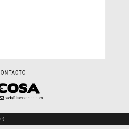
CONTACTO
web@lacosacine.com
ar
)