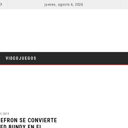
ORLANDO BLOOM AFIRMA HABER RECHAZADO SER BATMAN
jueves, agosto 6, 2026
CINE
VIDEOJUEGOS
1/2019
 EFRON SE CONVIERTE
TED BUNDY EN EL