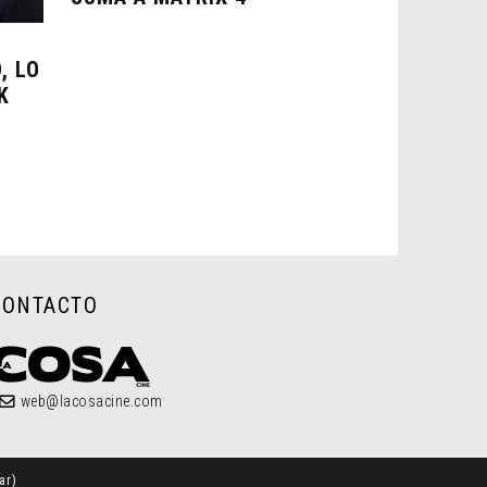
, LO
K
CONTACTO
web@lacosacine.com
ar
)