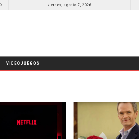
SECUELA DE JURASSIC WORLD REBIRTH PIERDE DIRECTOR
viernes, agosto 7, 2026
RESEÑA LA INVITACIÓN: OLIVIA WILDE REFLEXIONA SOBRE LA VIDA CONYUGAL
CINE
VIDEOJUEGOS