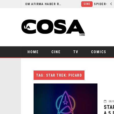
ORLANDO BLOOM AFIRMA HABER RECHAZADO SER BATMAN
CINE
HOME
CINE
TV
COMICS
TAG: STAR TREK: PICARD
08/0
STA
A 5