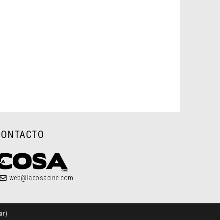
CONTACTO
web@lacosacine.com
ar
)