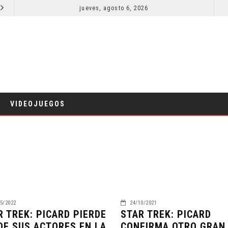
SPIDER-MAN: UN NUEVO DÍA ESTÁ IMPARABLE
jueves, agosto 6, 2026
COMICS
VIDEOJUEGOS
5/2022
24/10/2021
R TREK: PICARD PIERDE
STAR TREK: PICARD
 DE SUS ACTORES EN LA
CONFIRMA OTRO GRAN