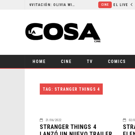
RESEÑA LA INVITACIÓN: OLIVIA WILDE REFLEXIONA SOBRE LA VIDA CONYUGAL
CINE
HOME
CINE
TV
COMICS
TAG: STRANGER THINGS 4
21/06/2022
02/0
STRANGER THINGS 4
STR
LANZÓ UN NUEVO TRAILER
ELE