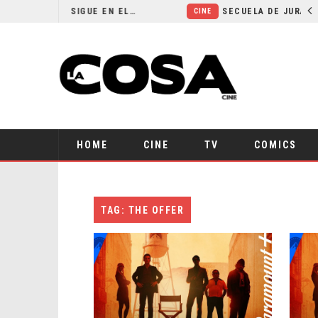
¿POR QUÉ FREE GUY 2 SIGUE EN EL LIMBO?
CINE
HOME
CINE
TV
COMICS
TAG: THE OFFER