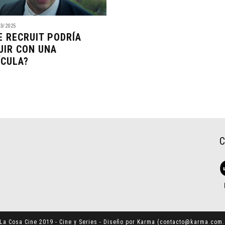
3/2025
E RECRUIT PODRÍA
UIR CON UNA
ÍCULA?
La Cosa Cine 2019 - Cine y Series - Diseño por Karma (
contacto@karma.com.