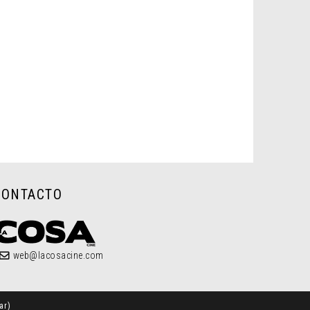
CONTACTO
web@lacosacine.com
ar
)