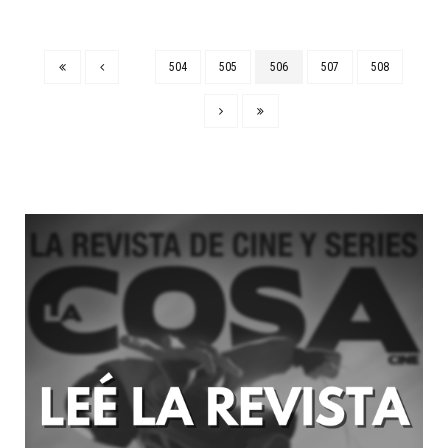
504
505
506
507
508