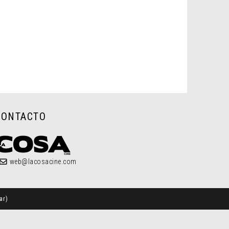
CONTACTO
web@lacosacine.com
ar
)