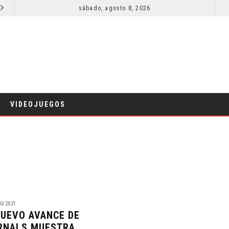
SECUELA DE JURASSIC WORLD REBIRTH PIERDE DIRECTOR
sábado, agosto 8, 2026
RESEÑA LA IN
CINE
VIDEOJUEGOS
0/2021
NUEVO AVANCE DE
RNALS MUESTRA