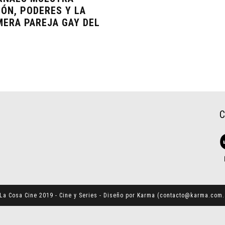
IÓN, PODERES Y LA
MERA PAREJA GAY DEL
U
La Cosa Cine 2019 - Cine y Series - Diseño por Karma (
contacto@karma.com.