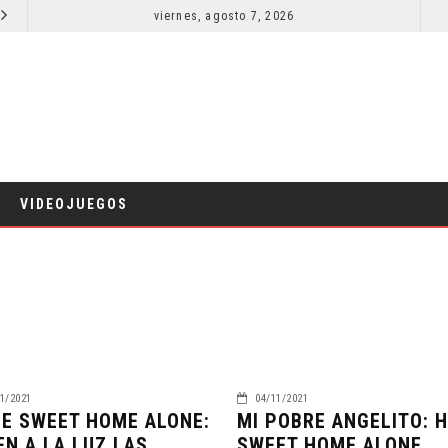
SECUELA DE JURASSIC WORLD REBIRTH PIERDE DIRECTOR
viernes, agosto 7, 2026
RESEÑA LA INVITACIÓN: OLIVIA WILDE REFLEXIONA SOBRE LA VIDA CONYUGAL
CINE
VIDEOJUEGOS
1/2021
04/11/2021
E SWEET HOME ALONE:
MI POBRE ANGELITO: 
EN A LA LUZ LAS
SWEET HOME ALONE