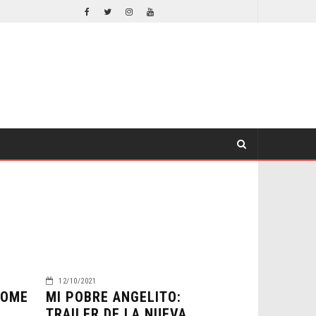
EL LIVE-ACTION DE ZELDA ELIGE A SU VILLANO
CINE
CINE
12/10/2021
HOME
MI POBRE ANGELITO:
TRAILER DE LA NUEVA