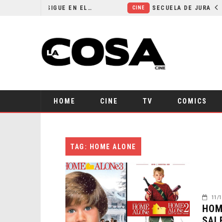
¿POR QUÉ FREE GUY 2 SIGUE EN EL LIMBO?
CINE
HOME
CINE
TV
COMICS
TAG: HOME ALONE
11/1
HOM
SAL