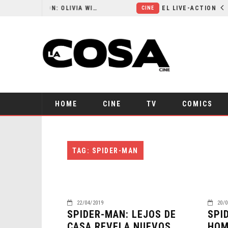
RESEÑA LA INVITACIÓN: OLIVIA WILDE REFLEXIONA SOBRE LA VIDA CONYUGAL
CINE
HOME
CINE
TV
COMICS
TAG: SPIDER-MAN
22/04/2019
20/0
SPIDER-MAN: LEJOS DE
SPI
CASA REVELA NUEVOS
HOM