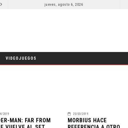
EL LIVE-ACTION DE ZELDA ELIGE A SU VILLANO
jueves, agosto 6, 2026
LA NOCHE DEL DEMONIO: ESTÁN ENTRE NOSOTROS – TRAILER FINAL
CINE
VIDEOJUEGOS
4/2019
25/03/2019
DER-MAN: FAR FROM
MORBIUS HACE
E VUELVE AL SET
REFERENCIA A OTRO