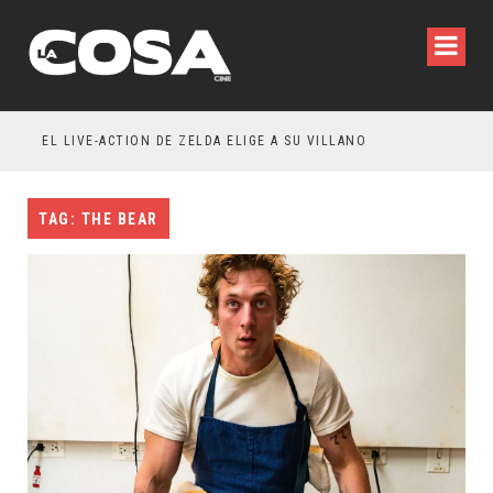
WILDE REFLEXIONA SOBRE LA VIDA CONYUGAL
EL LIVE-ACTION DE ZELDA ELIGE A SU VILLANO
TAG: THE BEAR