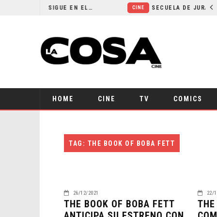
¿POR QUÉ FREE GUY 2 SIGUE EN EL LIMBO?
CINE
HOME
CINE
TV
COMICS
TAG: THE BOOK OF BOBA FETT
26/12/2021
22/1
THE BOOK OF BOBA FETT
THE
ANTICIPA SU ESTRENO CON
COM