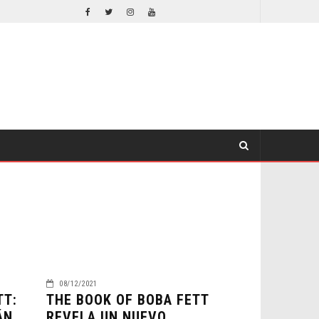
EL LIVE-ACTION DE ZELDA ELIGE A SU VILLANO
CINE
CINE
08/12/2021
TT:
THE BOOK OF BOBA FETT
ÁN
REVELA UN NUEVO