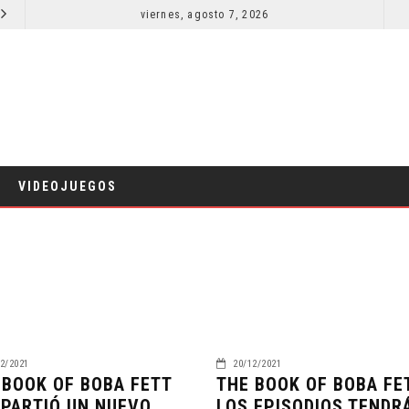
SECUELA DE JURASSIC WORLD REBIRTH PIERDE DIRECTOR
viernes, agosto 7, 2026
RESEÑA LA INVITACIÓN: OLIVIA WILDE REFLEXIONA SOBRE LA VIDA CONYUGAL
CINE
VIDEOJUEGOS
2/2021
20/12/2021
 BOOK OF BOBA FETT
THE BOOK OF BOBA FE
PARTIÓ UN NUEVO
LOS EPISODIOS TENDR