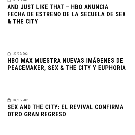
05/10/2021
AND JUST LIKE THAT – HBO ANUNCIA
FECHA DE ESTRENO DE LA SECUELA DE SEX
& THE CITY
20/09/2021
HBO MAX MUESTRA NUEVAS IMÁGENES DE
PEACEMAKER, SEX & THE CITY Y EUPHORIA
04/08/2021
SEX AND THE CITY: EL REVIVAL CONFIRMA
OTRO GRAN REGRESO