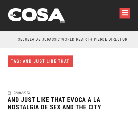
SECUELA DE JURASSIC WORLD REBIRTH PIERDE DIRECTOR
TAG: AND JUST LIKE THAT
02/06/2023
AND JUST LIKE THAT EVOCA A LA
NOSTALGIA DE SEX AND THE CITY