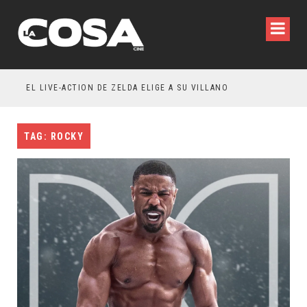
WILDE REFLEXIONA SOBRE LA VIDA CONYUGAL
EL LIVE-ACTION DE ZELDA ELIGE A SU VILLANO
TAG: ROCKY