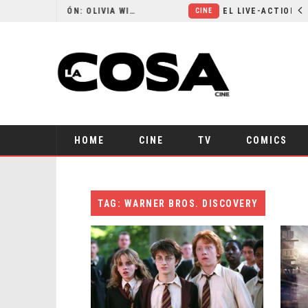
RESEÑA LA INVITACIÓN: OLIVIA WILDE REFLEXIONA SOBRE LA VIDA CONYUGAL
CINE
HOME
CINE
TV
COMICS
TAG: WARNER BROS. DISCOVERY