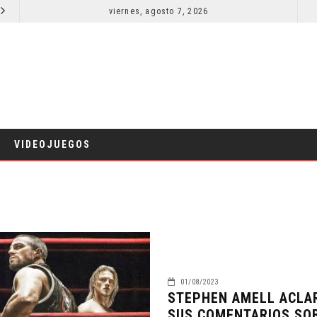
SECUELA DE JURASSIC WORLD REBIRTH PIERDE DIRECTOR
viernes, agosto 7, 2026
RESEÑA LA INVITACIÓN: OLIVIA WILDE REFLEXIONA SOBRE LA VIDA CONYUGAL
CINE
VIDEOJUEGOS
01/08/2023
STEPHEN AMELL ACLA
SUS COMENTARIOS SO