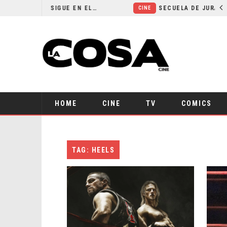
¿POR QUÉ FREE GUY 2 SIGUE EN EL LIMBO?
CINE
HOME
CINE
TV
COMICS
TAG: HEELS