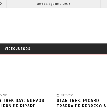
EL LIVE-ACTION DE ZELDA ELIGE A SU VILLANO
viernes, agosto 7, 2026
LA NOCHE DEL DEMONIO: ESTÁN ENTRE NOSOTROS – TRAILER FINAL
CINE
VIDEOJUEGOS
9/2021
03/09/2021
R TREK DAY: NUEVOS
STAR TREK: PICARD
ILERS DE PICARD,
TRAERÁ DE REGRESO A