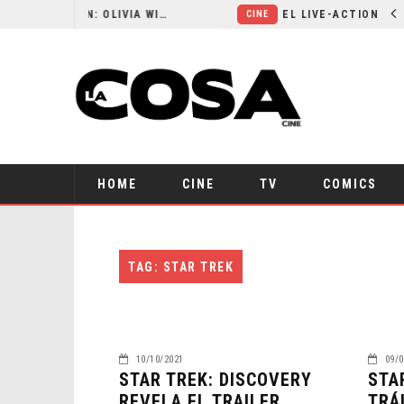
RESEÑA LA INVITACIÓN: OLIVIA WILDE REFLEXIONA SOBRE LA VIDA CONYUGAL
CINE
HOME
CINE
TV
COMICS
TAG: STAR TREK
10/10/2021
09/0
STAR TREK: DISCOVERY
STA
REVELA EL TRAILER
TRÁ