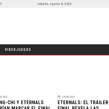
SECUELA DE JURASSIC WORLD REBIRTH PIERDE DIRECTOR
sábado, agosto 8, 2026
RESEÑA LA INVITACIÓN: OLIVIA WILDE REFLEXIONA SOBRE LA VIDA CONYUGAL
CINE
VIDEOJUEGOS
9/2021
19/08/2021
NG-CHI Y ETERNALS
ETERNALS: EL TRÁILER
RÍAN MARCAR EL FINAL
FINAL REVELA LAS