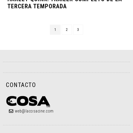
TERCERA TEMPORADA
1
2
3
CONTACTO
web@lacosacine.com