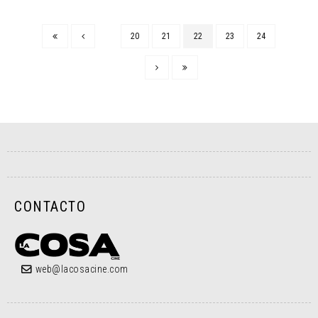
20
21
22
23
24
CONTACTO
web@lacosacine.com