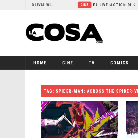
RESEÑA LA INVITACIÓN: OLIVIA WILDE REFLEXIONA SOBRE LA VIDA CONYUGAL
CINE
HOME
CINE
TV
COMICS
TAG: SPIDER-MAN: ACROSS THE SPIDER-V